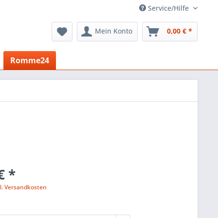
Service/Hilfe
Mein Konto
0,00 € *
Romme24
€ *
l. Versandkosten